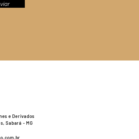
viar
nes e Derivados
es, Sabará - MG
o.com.br