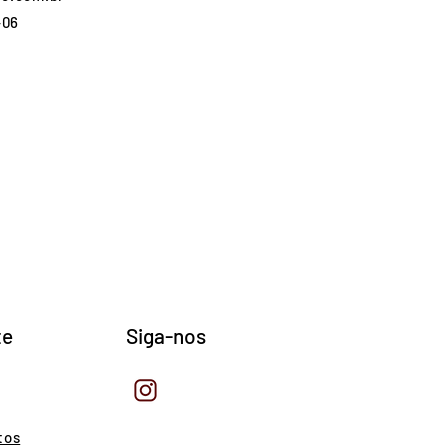
-06
te
Siga-nos
tos