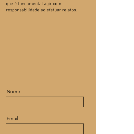
que é fundamental agir com
responsabilidade ao efetuar relatos.
Nome
Email